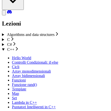
Lezioni
Algorithms and data structures
C
C#
C++
Hello World
Controlli Condizionali: if-else
Cicli
Array monodimensionali
Array bidimensionali
Funzioni
Funzione rand()
Template
Map
Set
Lambda in C++
Puntatori Intelligenti in C++