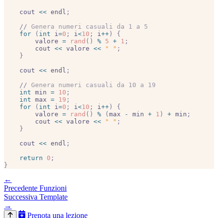
    cout 
<<
 endl
;
    //
 Genera numeri casuali da 1 a 5
    for
 (
int
 i
=
0
;
 i
<
10
;
 i
++
)
 {
        valore 
=
 rand
()
 %
 5
 +
 1
;
        cout 
<<
 valore 
<<
 " "
;
    }
    cout 
<<
 endl
;
    //
 Genera numeri casuali da 10 a 19
    int
 min 
=
 10
;
    int
 max 
=
 19
;
    for
 (
int
 i
=
0
;
 i
<
10
;
 i
++
)
 {
        valore 
=
 rand
()
 %
 (
max 
-
 min 
+
 1
)
 +
 min
;
        cout 
<<
 valore 
<<
 " "
;
    }
    cout 
<<
 endl
;
    return
 0
;
}
←
Precedente
Funzioni
Successiva
Template
→
Prenota una lezione