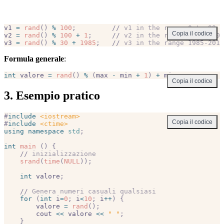
v1 
=
 rand
()
 %
 100
;
         //
 v1 in the range 0 to 99
Copia il codice
v2 
=
 rand
()
 %
 100
 +
 1
;
     //
 v2 in the range 1 to 100
v3 
=
 rand
()
 %
 30
 +
 1985
;
   //
 v3 in the range 1985-2014
Formula generale
:
int
 valore 
=
 rand
()
 %
 (
max 
-
 min 
+
 1
)
 +
 min
;
Copia il codice
3. Esempio pratico
#
include
 <iostream>
Copia il codice
#
include
 <ctime>
using
 namespace
 std
;
int
 main
 ()
 {
    //
 inizializzazione
    srand
(
time
(
NULL
));
    int
 valore
;
    //
 Genera numeri casuali qualsiasi
    for
 (
int
 i
=
0
;
 i
<
10
;
 i
++
)
 {
        valore 
=
 rand
();
        cout 
<<
 valore 
<<
 " "
;
    }