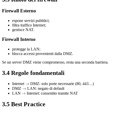
Firewall Esterno
espone servizi pubblici;
filtra traffico Internet;
gestisce NAT.
Firewall Interno
protegge la LAN;
blocca accessi provenienti dalla DMZ.
Se un server DMZ viene compromesso, resta una seconda barriera.
3.4 Regole fondamentali
Internet
\rightarrow
→
DMZ: solo porte necessarie (80, 443…)
DMZ
\rightarrow
→
LAN: negato di default
LAN
\rightarrow
→
Internet: consentito tramite NAT
3.5 Best Practice