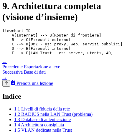
9. Architettura completa
(visione d’insieme)
flowchart TD

    A[Internet] --> B[Router di frontiera]

    B --> C[Firewall esterno]

    C --> D[DMZ - es: proxy, web, servizi pubblici]

    D --> E[Firewall interno]

    E --> F[LAN Trust - es: server, utenti, AD]
←
Precedente
Esportazione a .exe
Successiva
Base di dati
→
Prenota una lezione
Indice
1.1 Livelli di fiducia della rete
1.2 RADIUS nella LAN Trust (problema)
1.3 Database di autenticazione
1.4 Architettura consigliata
1.5 VLAN dedicata nella Trust