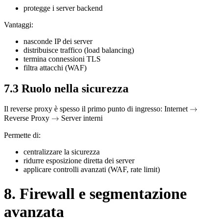
protegge i server backend
Vantaggi:
nasconde IP dei server
distribuisce traffico (load balancing)
termina connessioni TLS
filtra attacchi (WAF)
7.3 Ruolo nella sicurezza
Il reverse proxy è spesso il primo punto di ingresso: Internet
\rightar
→
Reverse Proxy
\rightarrow
→
Server interni
Permette di:
centralizzare la sicurezza
ridurre esposizione diretta dei server
applicare controlli avanzati (WAF, rate limit)
8. Firewall e segmentazione
avanzata