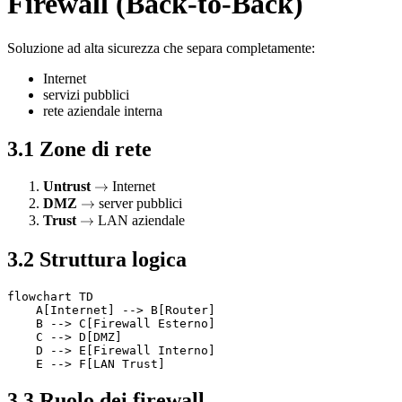
Firewall (Back-to-Back)
Soluzione ad alta sicurezza che separa completamente:
Internet
servizi pubblici
rete aziendale interna
3.1 Zone di rete
Untrust
\rightarrow
→
Internet
DMZ
\rightarrow
→
server pubblici
Trust
\rightarrow
→
LAN aziendale
3.2 Struttura logica
flowchart TD

    A[Internet] --> B[Router]

    B --> C[Firewall Esterno]

    C --> D[DMZ]

    D --> E[Firewall Interno]

    E --> F[LAN Trust]
3.3 Ruolo dei firewall