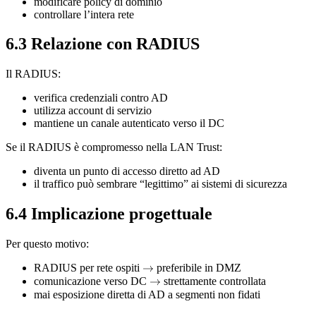
modificare policy di dominio
controllare l’intera rete
6.3 Relazione con RADIUS
Il RADIUS:
verifica credenziali contro AD
utilizza account di servizio
mantiene un canale autenticato verso il DC
Se il RADIUS è compromesso nella LAN Trust:
diventa un punto di accesso diretto ad AD
il traffico può sembrare “legittimo” ai sistemi di sicurezza
6.4 Implicazione progettuale
Per questo motivo:
RADIUS per rete ospiti
\rightarrow
→
preferibile in DMZ
comunicazione verso DC
\rightarrow
→
strettamente controllata
mai esposizione diretta di AD a segmenti non fidati