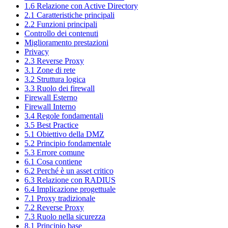
1.6 Relazione con Active Directory
2.1 Caratteristiche principali
2.2 Funzioni principali
Controllo dei contenuti
Miglioramento prestazioni
Privacy
2.3 Reverse Proxy
3.1 Zone di rete
3.2 Struttura logica
3.3 Ruolo dei firewall
Firewall Esterno
Firewall Interno
3.4 Regole fondamentali
3.5 Best Practice
5.1 Obiettivo della DMZ
5.2 Principio fondamentale
5.3 Errore comune
6.1 Cosa contiene
6.2 Perché è un asset critico
6.3 Relazione con RADIUS
6.4 Implicazione progettuale
7.1 Proxy tradizionale
7.2 Reverse Proxy
7.3 Ruolo nella sicurezza
8.1 Principio base