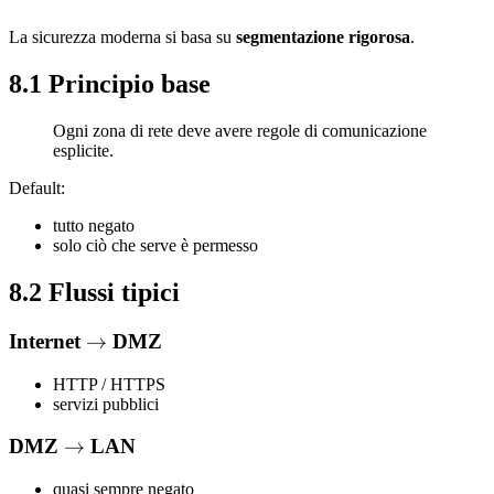
La sicurezza moderna si basa su
segmentazione rigorosa
.
8.1 Principio base
Ogni zona di rete deve avere regole di comunicazione
esplicite.
Default:
tutto negato
solo ciò che serve è permesso
8.2 Flussi tipici
Internet
\rightarrow
→
DMZ
HTTP / HTTPS
servizi pubblici
DMZ
\rightarrow
→
LAN
quasi sempre negato