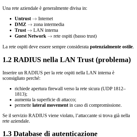
Una rete aziendale è generalmente divisa in:
Untrust
\rightarrow
→
Internet
DMZ
\rightarrow
→
zona intermedia
Trust
\rightarrow
→
LAN interna
Guest Network
\rightarrow
→
rete ospiti (basso trust)
La rete ospiti deve essere sempre considerata
potenzialmente ostile
.
1.2 RADIUS nella LAN Trust (problema)
Inserire un RADIUS per la rete ospiti nella LAN interna è
sconsigliato perché:
richiede apertura firewall verso la rete sicura (UDP 1812–
1813);
aumenta la superficie di attacco;
permette
lateral movement
in caso di compromissione.
Se il servizio RADIUS viene violato, l’attaccante si trova già nella
rete aziendale.
1.3 Database di autenticazione