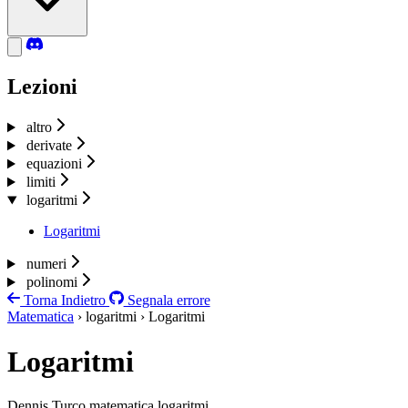
Lezioni
altro
derivate
equazioni
limiti
logaritmi
Logaritmi
numeri
polinomi
Torna Indietro
Segnala errore
Matematica
› logaritmi › Logaritmi
Logaritmi
Dennis Turco
matematica
logaritmi