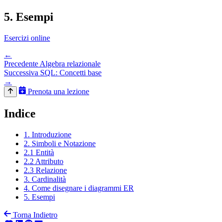
5. Esempi
Esercizi online
←
Precedente
Algebra relazionale
Successiva
SQL: Concetti base
→
Prenota una lezione
Indice
1. Introduzione
2. Simboli e Notazione
2.1 Entità
2.2 Attributo
2.3 Relazione
3. Cardinalità
4. Come disegnare i diagrammi ER
5. Esempi
Torna Indietro