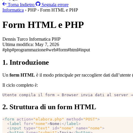
Torna Indietro
Segnala errore
Informatica
› PHP › Form HTML e PHP
Form HTML e PHP
Dennis Turco
Informatica
PHP
Ultima modifica:
May 7, 2026
#php
#programmazione
#web
#form
#html
#input
1. Introduzione
Un
form HTML
è il modo principale per raccogliere dati dall’utente
Il ciclo completo è:
Utente compila il form → Browser invia dati al server →
2. Struttura di un form HTML
<
form
 action
=
"elabora.php"
 method
=
"POST"
>
  <
label
 for
=
"nome"
>
Nome:
</
label
>
  <
input
 type
=
"text"
 id
=
"nome"
 name
=
"nome"
>
  <
button
 type
=
"submit"
>
Invia
</
button
>