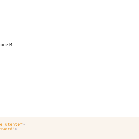
ione B
e utente"
>
sword"
>