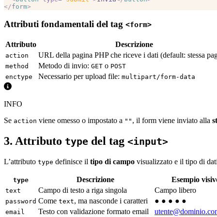
</
form
>
Attributi fondamentali del tag
<form>
Attributo
Descrizione
URL della pagina PHP che riceve i dati (default: stessa pa
action
Metodo di invio:
o
method
GET
POST
Necessario per upload file:
enctype
multipart/form-data
INFO
Se
viene omesso o impostato a
, il form viene inviato alla
s
action
""
3. Attributo
del tag
type
<input>
L’attributo
definisce il
tipo di campo
visualizzato e il tipo di dat
type
Descrizione
Esempio visiv
type
Campo di testo a riga singola
Campo libero
text
Come
, ma nasconde i caratteri
● ● ● ● ●
password
text
Testo con validazione formato email
utente@dominio.co
email