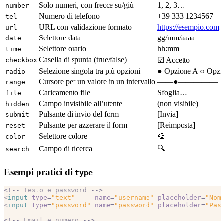
Solo numeri, con frecce su/giù
1, 2, 3…
number
Numero di telefono
+39 333 1234567
tel
URL con validazione formato
https://esempio.com
url
Selettore data
gg/mm/aaaa
date
Selettore orario
hh:mm
time
Casella di spunta (true/false)
☑ Accetto
checkbox
Selezione singola tra più opzioni
● Opzione A ○ Opz
radio
Cursore per un valore in un intervallo
——●—————
range
Caricamento file
Sfoglia…
file
Campo invisibile all’utente
(non visibile)
hidden
Pulsante di invio del form
[Invia]
submit
Pulsante per azzerare il form
[Reimposta]
reset
Selettore colore
🎨
color
🔍
Campo di ricerca
search
Esempi pratici di
type
<!--
 Testo e password 
-->
<
input
 type
=
"text"
     name
=
"username"
 placeholder
=
"Nom
<
input
 type
=
"password"
 name
=
"password"
 placeholder
=
"Pas
<!--
 Email e numero 
-->