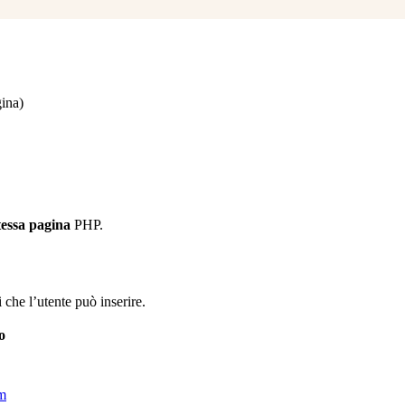
gina)
tessa pagina
PHP.
i che l’utente può inserire.
o
m